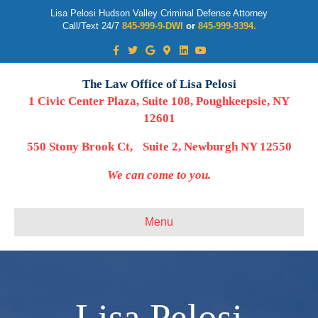
Lisa Pelosi Hudson Valley Criminal Defense Attorney
Call/Text 24/7
845-999-9-DWI
or
845-999-9394.
Facebook
Twitter
Google
Google-maps
Linkedin
Youtube
The Law Office of Lisa Pelosi
1 Civic Center Plaza, Suite 108, Poughkeepsie, NY
12601
550 Stony Brook Ct, Suite 2, Newburgh NY 12550
We can come to you.
Menu
Lisa Pelosi